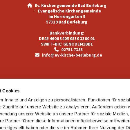
Ev. Kirchengemeinde Bad Berleburg

· Evangelische Kirchengemeinde
Im Herrengarten 9
57319 Bad Berleburg
Bankverbindung:
DE45 4606 3405 0530 3300 01
SWIFT-BIC: GENODEM1BB1
02751 7353

info@ev-kirche-berleburg.de

Kontaktinformationen
t Cookies
 Inhalte und Anzeigen zu personalisieren, Funktionen für sozia
e Zugriffe auf unsere Website zu analysieren. Außerdem geben w
rwendung unserer Website an unsere Partner für soziale Medien
re Partner führen diese Informationen möglicherweise mit weite
ereitgestellt haben oder die sie im Rahmen Ihrer Nutzung der D