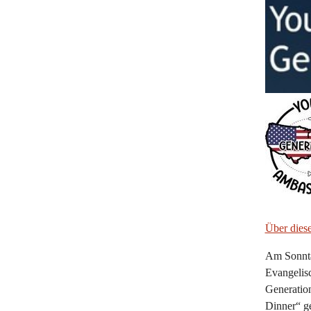
Über dies
Am Sonntag
Evangelisc
Generatio
Dinner“ ge