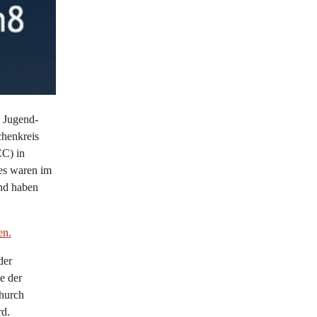
 Jugend-
henkreis
CC) in
es waren im
nd haben
en.
der
e der
Church
rd.