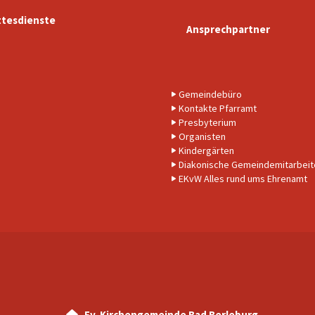
tesdienste
Ansprechpartner
Gemeindebüro
Kontakte Pfarramt
Presbyterium
Organisten
Kindergärten
Diakonische Gemeindemitarbeit
EKvW Alles rund ums Ehrenamt
Ev. Kirchengemeinde Bad Berleburg
