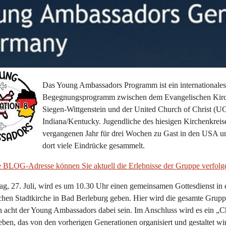
Das Young Ambassadors Programm ist ein internationales
Begegnungsprogramm zwischen dem Evangelischen Kirc
Siegen-Wittgenstein und der United Church of Christ (U
Indiana/Kentucky. Jugendliche des hiesigen Kirchenkreis
vergangenen Jahr für drei Wochen zu Gast in den USA u
dort viele Eindrücke gesammelt.
e BLOG-Adresse können Sie aktuell die Erlebnisse der Gruppe verfolg
, 27. Juli, wird es um 10.30 Uhr einen gemeinsamen Gottesdienst in 
hen Stadtkirche in Bad Berleburg geben. Hier wird die gesamte Grupp
n acht der Young Ambassadors dabei sein. Im Anschluss wird es ein „
ben, das von den vorherigen Generationen organisiert und gestaltet wi