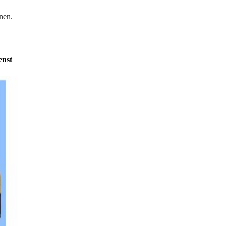
nen.
enst