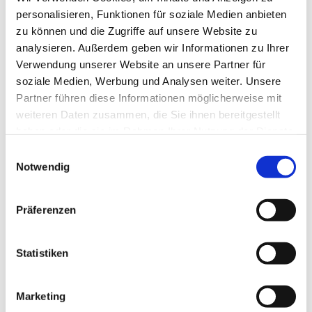
personalisieren, Funktionen für soziale Medien anbieten
zu können und die Zugriffe auf unsere Website zu
analysieren. Außerdem geben wir Informationen zu Ihrer
Verwendung unserer Website an unsere Partner für
soziale Medien, Werbung und Analysen weiter. Unsere
Partner führen diese Informationen möglicherweise mit
weiteren Daten zusammen, die Sie ihnen bereitgestellt
haben oder die sie im Rahmen Ihrer Nutzung der Dienste
gesammelt haben.
E
Notwendig
i
n
w
Präferenzen
i
l
l
Statistiken
i
g
Marketing
u