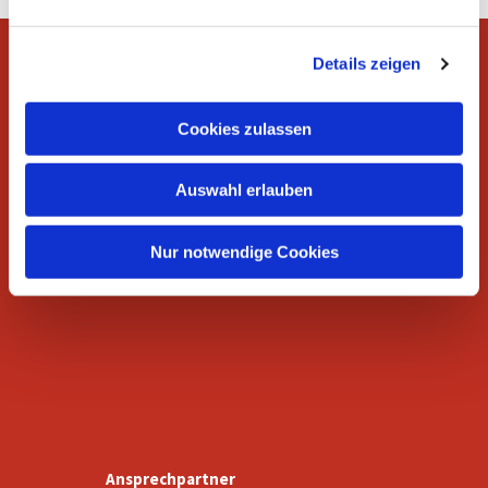
n
g
Details zeigen
s
a
u
Wer wir sind
Cookies zulassen
s
w
Auswahl erlauben
a
h
l
Nur notwendige Cookies
Gottesdienste
Ansprechpartner