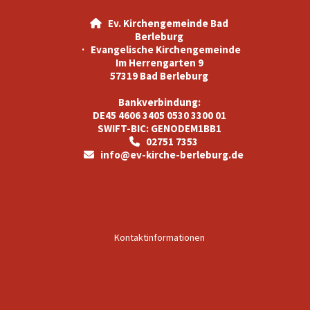
Ev. Kirchengemeinde Bad

Berleburg
· Evangelische Kirchengemeinde
Im Herrengarten 9
57319 Bad Berleburg
Bankverbindung:
DE45 4606 3405 0530 3300 01
SWIFT-BIC: GENODEM1BB1
02751 7353

info@ev-kirche-berleburg.de

Kontaktinformationen