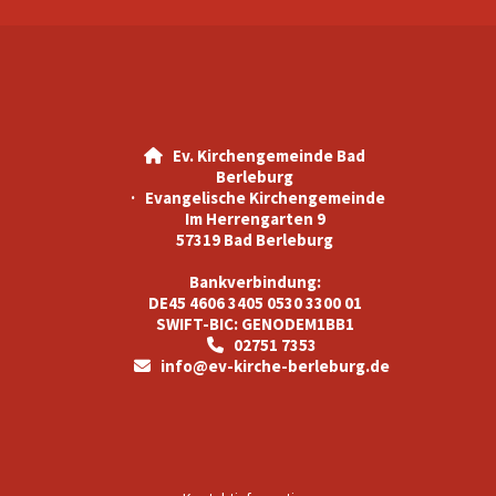
Ev. Kirchengemeinde Bad

Berleburg
· Evangelische Kirchengemeinde
Im Herrengarten 9
57319 Bad Berleburg
Bankverbindung:
DE45 4606 3405 0530 3300 01
SWIFT-BIC: GENODEM1BB1
02751 7353

info@ev-kirche-berleburg.de
