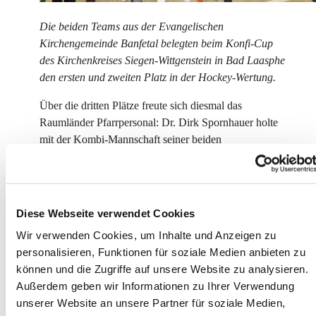
Die beiden Teams aus der Evangelischen
Kirchengemeinde Banfetal belegten beim Konfi-Cup
des Kirchenkreises Siegen-Wittgenstein in Bad Laasphe
den ersten und zweiten Platz in der Hockey-Wertung.
Über die dritten Plätze freute sich diesmal das
Raumländer Pfarrpersonal: Dr. Dirk Spornhauer holte
mit der Kombi-Mannschaft seiner beiden
Kirchengemeinden Arfeld und Raumland im Hockey
den letzten verbliebenen Platz auf dem
Siegertreppchen, Berit Nolting belegte im Fußball mit
ihrem Berghäuser Bezirk Platz drei. Berleburger und
Diese Webseite verwendet Cookies
Girkhäuser vertreten nun beim Fußball-Konfi-Cup der
Wir verwenden Cookies, um Inhalte und Anzeigen zu
Evangelischen Kirche von Westfalen am Samstag, 5.
personalisieren, Funktionen für soziale Medien anbieten zu
April, in Kamen den Kirchenkreis Siegen-
können und die Zugriffe auf unsere Website zu analysieren.
Wittgenstein. Den Siegern winkt die Teilnahme am
Außerdem geben wir Informationen zu Ihrer Verwendung
EKD-Konfi-Cup für ganz Deutschland Ende Mai in
unserer Website an unsere Partner für soziale Medien,
Köln. Hier haben die Berleburger und Girkhäuser