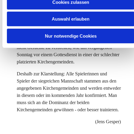
Cookies zulassen
s
Kirchengemeinden Bad Berleburg und Girkhausen
w
belegten beim Konfi-Cup des Kirchenkreises Siegen-
Auswahl erlauben
a
Wittgenstein in Bad Laasphe den ersten und zweiten
h
Platz in der Fußball-Wertung.
l
Nur notwendige Cookies
So gilt es nun, ihnen die Daumen zu drücken - und
nicht Gerüchte zu verbreiten, wie am vergangenen
Sonntag vor einem Gottesdienst in einer der schlechter
platzierten Kirchengemeinden.
Deshalb zur Klarstellung: Alle Spielerinnen und
Spieler der siegreichen Mannschaft stammen aus den
angegebenen Kirchengemeinden und werden entweder
in diesem oder im kommenden Jahr konfirmiert. Man
muss sich an die Dominanz der beiden
Kirchengemeinden gewöhnen - oder besser trainieren.
(Jens Gesper)