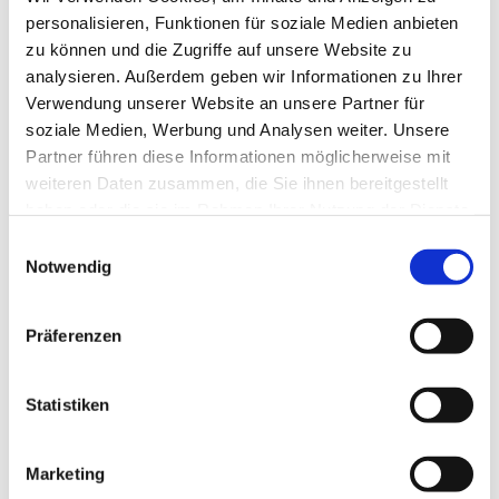
personalisieren, Funktionen für soziale Medien anbieten
zu können und die Zugriffe auf unsere Website zu
analysieren. Außerdem geben wir Informationen zu Ihrer
Verwendung unserer Website an unsere Partner für
soziale Medien, Werbung und Analysen weiter. Unsere
Partner führen diese Informationen möglicherweise mit
weiteren Daten zusammen, die Sie ihnen bereitgestellt
haben oder die sie im Rahmen Ihrer Nutzung der Dienste
gesammelt haben.
E
Notwendig
i
n
w
Präferenzen
i
l
l
Statistiken
i
g
Marketing
u