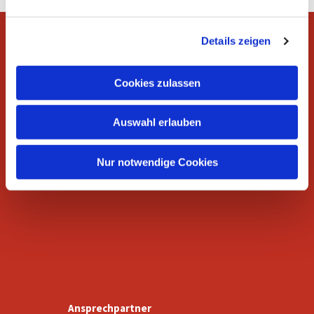
n
g
Details zeigen
s
a
u
Wer wir sind
Cookies zulassen
s
w
Auswahl erlauben
a
h
l
Nur notwendige Cookies
Gottesdienste
Ansprechpartner