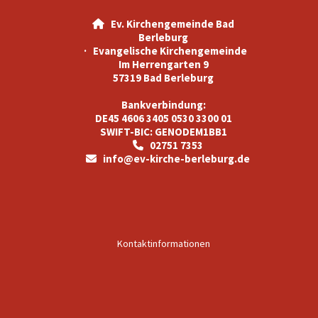
Ev. Kirchengemeinde Bad

Berleburg
· Evangelische Kirchengemeinde
Im Herrengarten 9
57319 Bad Berleburg
Bankverbindung:
DE45 4606 3405 0530 3300 01
SWIFT-BIC: GENODEM1BB1
02751 7353

info@ev-kirche-berleburg.de

Kontaktinformationen