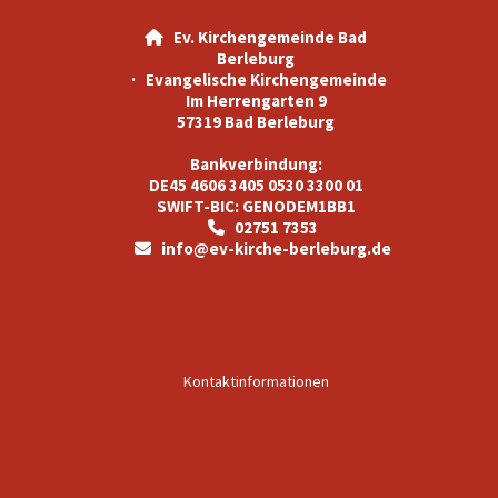
Ev. Kirchengemeinde Bad

Berleburg
· Evangelische Kirchengemeinde
Im Herrengarten 9
57319 Bad Berleburg
Bankverbindung:
DE45 4606 3405 0530 3300 01
SWIFT-BIC: GENODEM1BB1
02751 7353

info@ev-kirche-berleburg.de

Kontaktinformationen