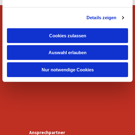
n
g
Details zeigen
s
a
u
Wer wir sind
Cookies zulassen
s
w
Auswahl erlauben
a
h
l
Nur notwendige Cookies
Gottesdienste
Ansprechpartner