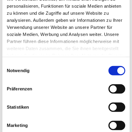
personalisieren, Funktionen für soziale Medien anbieten
zu können und die Zugriffe auf unsere Website zu
analysieren. Außerdem geben wir Informationen zu Ihrer
Verwendung unserer Website an unsere Partner für
soziale Medien, Werbung und Analysen weiter. Unsere
Partner führen diese Informationen möglicherweise mit
weiteren Daten zusammen, die Sie ihnen bereitgestellt
haben oder die sie im Rahmen Ihrer Nutzung der Dienste
gesammelt haben.
E
Notwendig
i
n
w
Präferenzen
i
l
l
Statistiken
i
g
Marketing
u