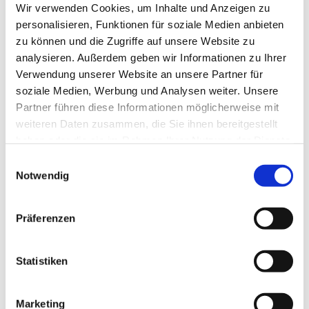
Wir verwenden Cookies, um Inhalte und Anzeigen zu
personalisieren, Funktionen für soziale Medien anbieten
zu können und die Zugriffe auf unsere Website zu
analysieren. Außerdem geben wir Informationen zu Ihrer
Verwendung unserer Website an unsere Partner für
soziale Medien, Werbung und Analysen weiter. Unsere
Partner führen diese Informationen möglicherweise mit
weiteren Daten zusammen, die Sie ihnen bereitgestellt
haben oder die sie im Rahmen Ihrer Nutzung der Dienste
gesammelt haben.
E
Notwendig
i
n
w
Präferenzen
i
l
l
Statistiken
i
g
Marketing