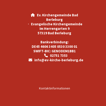
Ev. Kirchengemeinde Bad

Berleburg
· Evangelische Kirchengemeinde
Im Herrengarten 9
57319 Bad Berleburg
Bankverbindung:
DE45 4606 3405 0530 3300 01
SWIFT-BIC: GENODEM1BB1
02751 7353

info@ev-kirche-berleburg.de

Kontaktinformationen