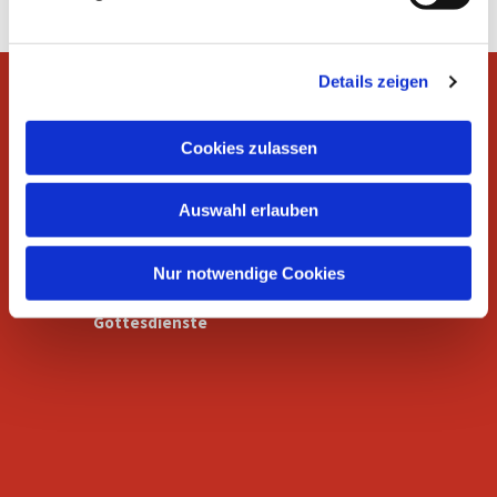
u
n
g
Details zeigen
s
a
u
Cookies zulassen
Wer wir sind
s
w
Auswahl erlauben
a
h
l
Nur notwendige Cookies
Gottesdienste