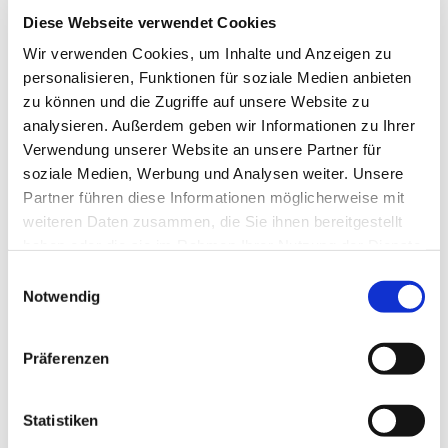
interessieren
Diese Webseite verwendet Cookies
Wir verwenden Cookies, um Inhalte und Anzeigen zu
personalisieren, Funktionen für soziale Medien anbieten
zu können und die Zugriffe auf unsere Website zu
analysieren. Außerdem geben wir Informationen zu Ihrer
Verwendung unserer Website an unsere Partner für
soziale Medien, Werbung und Analysen weiter. Unsere
Partner führen diese Informationen möglicherweise mit
weiteren Daten zusammen, die Sie ihnen bereitgestellt
haben oder die sie im Rahmen Ihrer Nutzung der Dienste
gesammelt haben.
E
Notwendig
i
n
w
Präferenzen
i
l
l
Statistiken
i