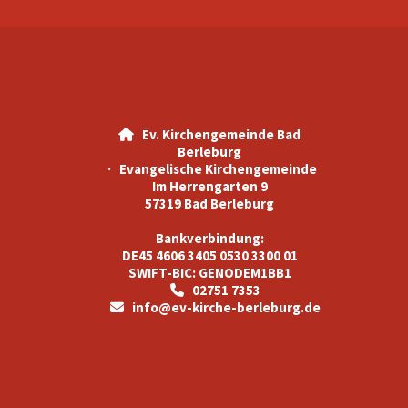
Ev. Kirchengemeinde Bad

Berleburg
· Evangelische Kirchengemeinde
Im Herrengarten 9
57319 Bad Berleburg
Bankverbindung:
DE45 4606 3405 0530 3300 01
SWIFT-BIC: GENODEM1BB1
02751 7353

info@ev-kirche-berleburg.de
