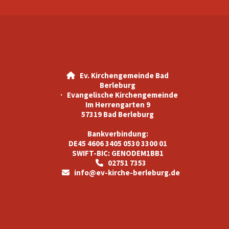
Ev. Kirchengemeinde Bad

Berleburg
· Evangelische Kirchengemeinde
Im Herrengarten 9
57319 Bad Berleburg
Bankverbindung:
DE45 4606 3405 0530 3300 01
SWIFT-BIC: GENODEM1BB1
02751 7353

info@ev-kirche-berleburg.de
