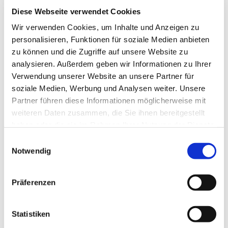
interessieren
Diese Webseite verwendet Cookies
Wir verwenden Cookies, um Inhalte und Anzeigen zu
personalisieren, Funktionen für soziale Medien anbieten
zu können und die Zugriffe auf unsere Website zu
analysieren. Außerdem geben wir Informationen zu Ihrer
Verwendung unserer Website an unsere Partner für
soziale Medien, Werbung und Analysen weiter. Unsere
Partner führen diese Informationen möglicherweise mit
weiteren Daten zusammen, die Sie ihnen bereitgestellt
haben oder die sie im Rahmen Ihrer Nutzung der Dienste
gesammelt haben.
E
Notwendig
i
n
w
Präferenzen
i
l
l
Statistiken
i