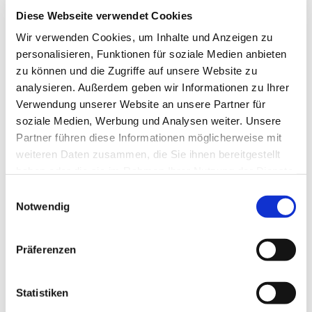
interessieren
Diese Webseite verwendet Cookies
Wir verwenden Cookies, um Inhalte und Anzeigen zu
personalisieren, Funktionen für soziale Medien anbieten
zu können und die Zugriffe auf unsere Website zu
analysieren. Außerdem geben wir Informationen zu Ihrer
Verwendung unserer Website an unsere Partner für
soziale Medien, Werbung und Analysen weiter. Unsere
Partner führen diese Informationen möglicherweise mit
weiteren Daten zusammen, die Sie ihnen bereitgestellt
haben oder die sie im Rahmen Ihrer Nutzung der Dienste
gesammelt haben.
E
Notwendig
i
n
w
Präferenzen
i
l
l
Statistiken
i