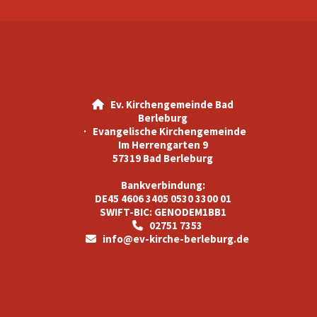
Ev. Kirchengemeinde Bad

Berleburg
· Evangelische Kirchengemeinde
Im Herrengarten 9
57319 Bad Berleburg
Bankverbindung:
DE45 4606 3405 0530 3300 01
SWIFT-BIC: GENODEM1BB1
02751 7353

info@ev-kirche-berleburg.de
