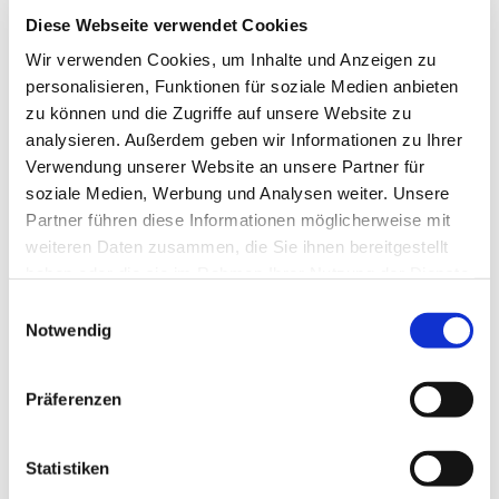
interessieren
Diese Webseite verwendet Cookies
Wir verwenden Cookies, um Inhalte und Anzeigen zu
personalisieren, Funktionen für soziale Medien anbieten
zu können und die Zugriffe auf unsere Website zu
analysieren. Außerdem geben wir Informationen zu Ihrer
Verwendung unserer Website an unsere Partner für
soziale Medien, Werbung und Analysen weiter. Unsere
Partner führen diese Informationen möglicherweise mit
weiteren Daten zusammen, die Sie ihnen bereitgestellt
haben oder die sie im Rahmen Ihrer Nutzung der Dienste
gesammelt haben.
E
Notwendig
i
n
w
Präferenzen
i
l
l
Statistiken
i