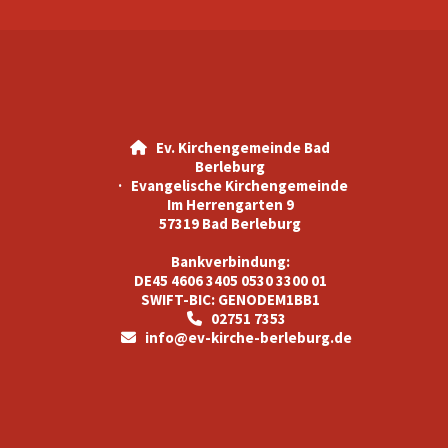
Ev. Kirchengemeinde Bad

Berleburg
· Evangelische Kirchengemeinde
Im Herrengarten 9
57319 Bad Berleburg
Bankverbindung:
DE45 4606 3405 0530 3300 01
SWIFT-BIC: GENODEM1BB1
02751 7353

info@ev-kirche-berleburg.de
