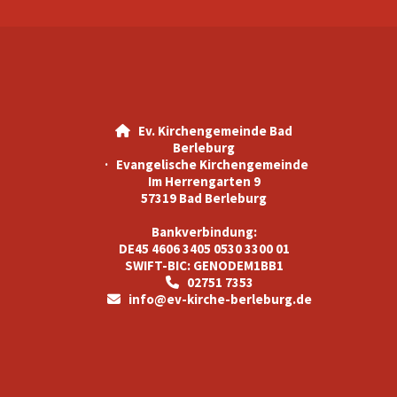
Ev. Kirchengemeinde Bad

Berleburg
· Evangelische Kirchengemeinde
Im Herrengarten 9
57319 Bad Berleburg
Bankverbindung:
DE45 4606 3405 0530 3300 01
SWIFT-BIC: GENODEM1BB1
02751 7353

info@ev-kirche-berleburg.de
