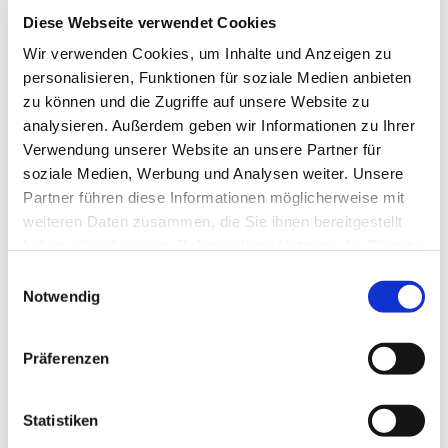
interessieren
Diese Webseite verwendet Cookies
Wir verwenden Cookies, um Inhalte und Anzeigen zu
personalisieren, Funktionen für soziale Medien anbieten
zu können und die Zugriffe auf unsere Website zu
analysieren. Außerdem geben wir Informationen zu Ihrer
Verwendung unserer Website an unsere Partner für
soziale Medien, Werbung und Analysen weiter. Unsere
Partner führen diese Informationen möglicherweise mit
weiteren Daten zusammen, die Sie ihnen bereitgestellt
haben oder die sie im Rahmen Ihrer Nutzung der Dienste
gesammelt haben.
E
Notwendig
i
n
w
Präferenzen
i
l
l
Statistiken
i