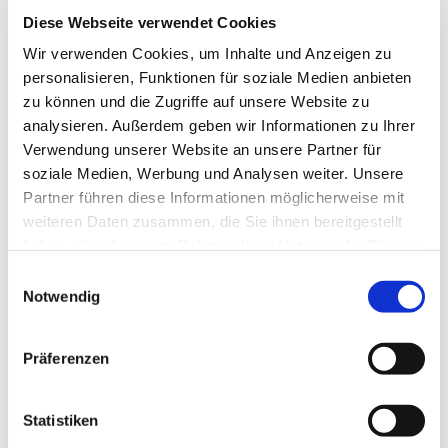
interessieren
Diese Webseite verwendet Cookies
Wir verwenden Cookies, um Inhalte und Anzeigen zu
personalisieren, Funktionen für soziale Medien anbieten
zu können und die Zugriffe auf unsere Website zu
analysieren. Außerdem geben wir Informationen zu Ihrer
Verwendung unserer Website an unsere Partner für
soziale Medien, Werbung und Analysen weiter. Unsere
Partner führen diese Informationen möglicherweise mit
weiteren Daten zusammen, die Sie ihnen bereitgestellt
haben oder die sie im Rahmen Ihrer Nutzung der Dienste
gesammelt haben.
E
Notwendig
i
n
w
Präferenzen
i
l
l
Statistiken
i