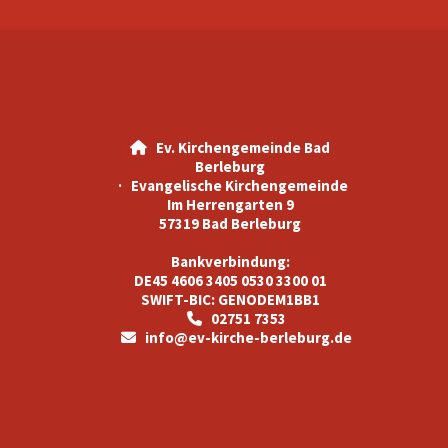
Ev. Kirchengemeinde Bad

Berleburg
· Evangelische Kirchengemeinde
Im Herrengarten 9
57319 Bad Berleburg
Bankverbindung:
DE45 4606 3405 0530 3300 01
SWIFT-BIC: GENODEM1BB1
02751 7353

info@ev-kirche-berleburg.de
