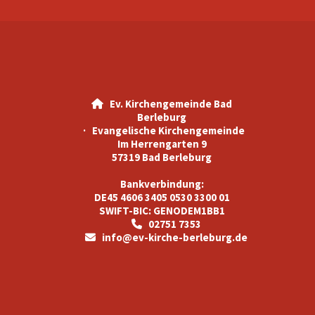
Ev. Kirchengemeinde Bad

Berleburg
· Evangelische Kirchengemeinde
Im Herrengarten 9
57319 Bad Berleburg
Bankverbindung:
DE45 4606 3405 0530 3300 01
SWIFT-BIC: GENODEM1BB1
02751 7353

info@ev-kirche-berleburg.de
