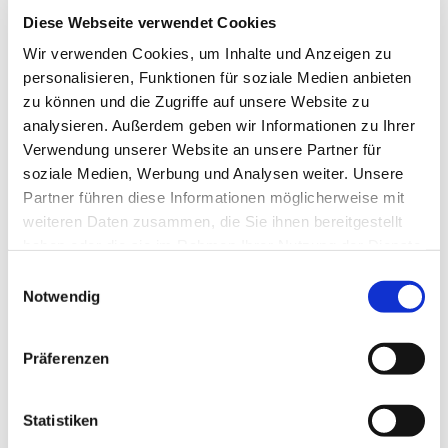
interessieren
Diese Webseite verwendet Cookies
Wir verwenden Cookies, um Inhalte und Anzeigen zu
personalisieren, Funktionen für soziale Medien anbieten
zu können und die Zugriffe auf unsere Website zu
analysieren. Außerdem geben wir Informationen zu Ihrer
Verwendung unserer Website an unsere Partner für
soziale Medien, Werbung und Analysen weiter. Unsere
Partner führen diese Informationen möglicherweise mit
weiteren Daten zusammen, die Sie ihnen bereitgestellt
haben oder die sie im Rahmen Ihrer Nutzung der Dienste
gesammelt haben.
E
Notwendig
i
n
w
Präferenzen
i
l
l
Statistiken
i