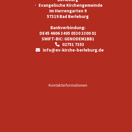
· Evangelische Kirchengemeinde
Im Herrengarten 9
57319 Bad Berleburg
Bankverbindung:
DE45 4606 3405 0530 3300 01
SWIFT-BIC: GENODEM1BB1
02751 7353

info@ev-kirche-berleburg.de

Kontaktinformationen